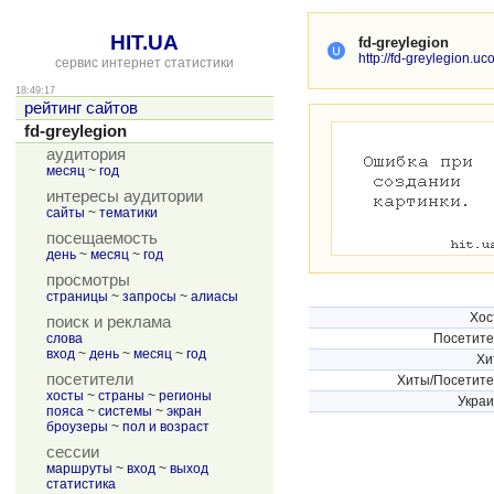
HIT.UA
fd-greylegion
http://fd-greylegion.uc
сервис интернет статистики
18:49:17
рейтинг сайтов
fd-greylegion
аудитория
месяц
~
год
интересы аудитории
сайты
~
тематики
посещаемость
день
~
месяц
~
год
просмотры
страницы
~
запросы
~
алиасы
Хос
поиск и реклама
слова
Посетит
вход
~
день
~
месяц
~
год
Хи
посетители
Хиты/Посетит
хосты
~
страны
~
регионы
Укра
пояса
~
системы
~
экран
броузеры
~
пол и возраст
сессии
маршруты
~
вход
~
выход
статистика