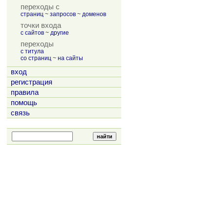
переходы с
страниц
~
запросов
~
доменов
точки входа
с сайтов
~
другие
переходы
с титула
со страниц
~
на сайты
вход
регистрация
правила
помощь
связь