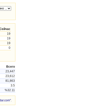
Сейчас
19
19
19
0
Всего
23,447
23,612
81,863
3.5
%32.11
ar.com".