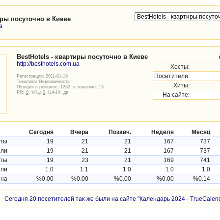
тиры посуточно в Киеве
a
BestHotels - квартиры посуточно в Киеве
http://besthotels.com.ua
Хосты:
Посетители:
Регистрация: 2011-01-19
Тематика:
Недвижимость
Хиты:
Позиция в рейтинге: 1262, в тематике: 13
PR:
0
, тИЦ:
0
, UA-IX: да
На сайте:
Сегодня
Вчера
Позавч.
Неделя
Месяц
сты
19
21
21
167
737
ели
19
21
21
167
737
ты
19
23
21
169
741
ели
1.0
1.1
1.0
1.0
1.0
ина
%0.00
%0.00
%0.00
%0.00
%0.14
Сегодня 20 посетителей так-же были на сайте "Календарь 2024 - TrueCalend