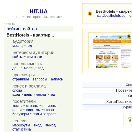
HIT.UA
BestHotels - квар
http://besthotels.com.u
сервис интернет статистики
13:10:16
рейтинг сайтов
BestHotels - квартир...
аудитория
месяц
~
год
интересы аудитории
сайты
~
тематики
посещаемость
день
~
месяц
~
год
просмотры
страницы
~
запросы
~
алиасы
Хо
поиск и реклама
слова
Посетит
вход
~
день
~
месяц
~
год
Хи
посетители
Хиты/Посетит
хосты
~
страны
~
регионы
Укра
пояса
~
системы
~
экран
броузеры
~
пол и возраст
сессии
маршруты
~
вход
~
выход
статистика