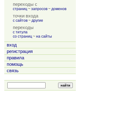
переходы с
страниц
~
запросов
~
доменов
точки входа
с сайтов
~
другие
переходы
с титула
со страниц
~
на сайты
вход
регистрация
правила
помощь
связь