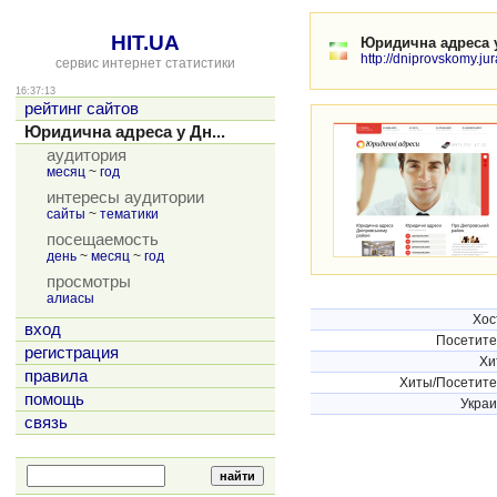
HIT.UA
Юридична адреса 
http://dniprovskomy.j
сервис интернет статистики
16:37:13
рейтинг сайтов
Юридична адреса у Дн...
аудитория
месяц
~
год
интересы аудитории
сайты
~
тематики
посещаемость
день
~
месяц
~
год
просмотры
алиасы
Хос
вход
Посетит
регистрация
Хи
правила
Хиты/Посетит
помощь
Укра
связь