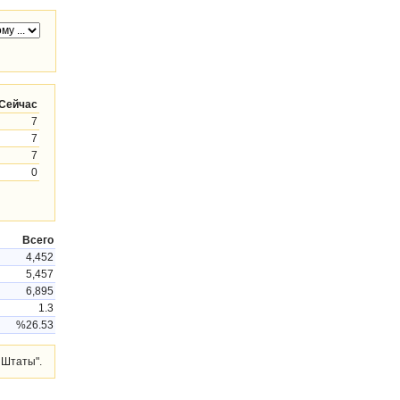
Сейчас
7
7
7
0
Всего
4,452
5,457
6,895
1.3
%26.53
 Штаты".