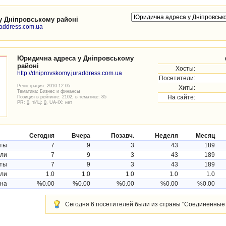
у Дніпровському районі
uraddress.com.ua
Юридична адреса у Дніпровському
районі
Хосты:
http://dniprovskomy.juraddress.com.ua
Посетители:
Регистрация: 2010-12-05
Хиты:
Тематика:
Бизнес и финансы
Позиция в рейтинге: 2102, в тематике: 85
На сайте:
PR:
0
, тИЦ:
0
, UA-IX: нет
Сегодня
Вчера
Позавч.
Неделя
Месяц
ты
7
9
3
43
189
ели
7
9
3
43
189
ты
7
9
3
43
189
ели
1.0
1.0
1.0
1.0
1.0
ина
%0.00
%0.00
%0.00
%0.00
%0.00
Сегодня 6 посетителей были из страны "Соединенные