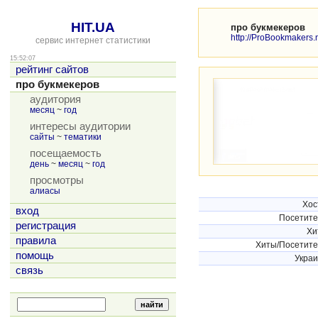
HIT.UA
про букмекеров
http://ProBookmakers.
сервис интернет статистики
15:52:07
рейтинг сайтов
про букмекеров
аудитория
месяц
~
год
интересы аудитории
сайты
~
тематики
посещаемость
день
~
месяц
~
год
просмотры
алиасы
Хос
вход
Посетит
регистрация
Хи
правила
Хиты/Посетит
помощь
Укра
связь