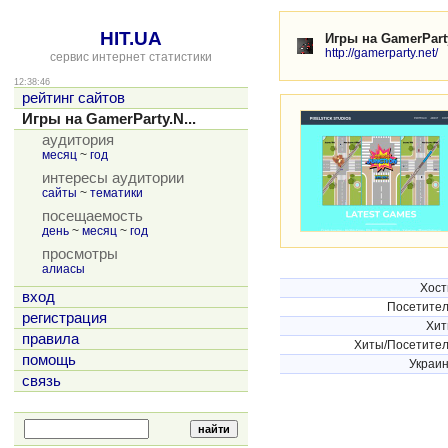
HIT.UA
Игры на GamerPart
http://gamerparty.net/
сервис интернет статистики
12:38:46
рейтинг сайтов
Игры на GamerParty.N...
аудитория
месяц
~
год
интересы аудитории
сайты
~
тематики
посещаемость
день
~
месяц
~
год
просмотры
алиасы
Хос
вход
Посетите
регистрация
Хи
правила
Хиты/Посетите
помощь
Украи
связь