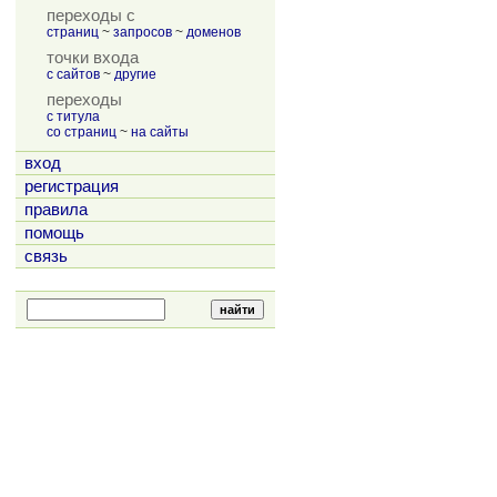
переходы с
страниц
~
запросов
~
доменов
точки входа
с сайтов
~
другие
переходы
с титула
со страниц
~
на сайты
вход
регистрация
правила
помощь
связь