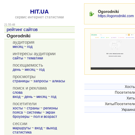
HIT.UA
Ogorodniki
https://ogorodniki.com
сервис интернет статистики
21:55:48
рейтинг сайтов
Ogorodniki
аудитория
месяц
~
год
интересы аудитории
сайты
~
тематики
посещаемость
день
~
месяц
~
год
просмотры
страницы
~
запросы
~
алиасы
Хост
поиск и реклама
слова
Посетител
вход
~
день
~
месяц
~
год
Хит
посетители
Хиты/Посетител
хосты
~
страны
~
регионы
Украин
пояса
~
системы
~
экран
броузеры
~
пол и возраст
сессии
маршруты
~
вход
~
выход
статистика