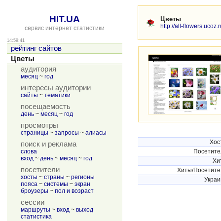
HIT.UA
Цветы
http://all-flowers.ucoz.
сервис интернет статистики
14:59:41
рейтинг сайтов
Цветы
аудитория
месяц
~
год
интересы аудитории
сайты
~
тематики
посещаемость
день
~
месяц
~
год
просмотры
страницы
~
запросы
~
алиасы
Хос
поиск и реклама
слова
Посетите
вход
~
день
~
месяц
~
год
Хи
посетители
Хиты/Посетите
хосты
~
страны
~
регионы
Украи
пояса
~
системы
~
экран
броузеры
~
пол и возраст
сессии
маршруты
~
вход
~
выход
статистика