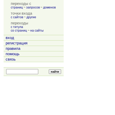
переходы с
страниц
~
запросов
~
доменов
точки входа
с сайтов
~
другие
переходы
с титула
со страниц
~
на сайты
вход
регистрация
правила
помощь
связь