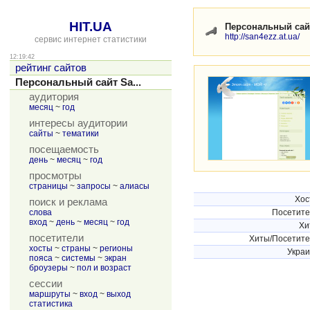
HIT.UA
Персональный сайт
http://san4ezz.at.ua/
сервис интернет статистики
12:19:42
рейтинг сайтов
Персональный сайт Sa...
аудитория
месяц
~
год
интересы аудитории
сайты
~
тематики
посещаемость
день
~
месяц
~
год
просмотры
страницы
~
запросы
~
алиасы
Хос
поиск и реклама
слова
Посетит
вход
~
день
~
месяц
~
год
Хи
посетители
Хиты/Посетит
хосты
~
страны
~
регионы
Укра
пояса
~
системы
~
экран
броузеры
~
пол и возраст
сессии
маршруты
~
вход
~
выход
статистика