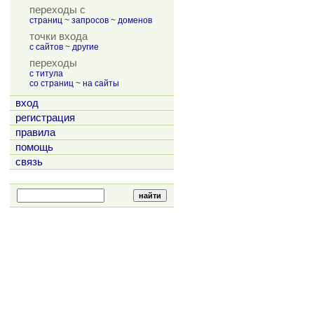
переходы с
страниц
~
запросов
~
доменов
точки входа
с сайтов
~
другие
переходы
с титула
со страниц
~
на сайты
вход
регистрация
правила
помощь
связь