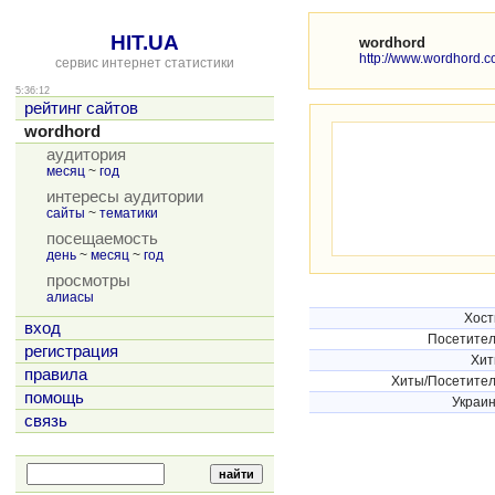
HIT.UA
wordhord
http://www.wordhord.c
сервис интернет статистики
5:36:12
рейтинг сайтов
wordhord
аудитория
месяц
~
год
интересы аудитории
сайты
~
тематики
посещаемость
день
~
месяц
~
год
просмотры
алиасы
Хос
вход
Посетите
регистрация
Хи
правила
Хиты/Посетите
помощь
Украи
связь