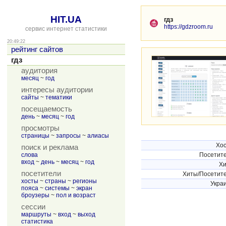
HIT.UA
гдз
https://gdzroom.ru
сервис интернет статистики
20:49:22
рейтинг сайтов
гдз
аудитория
месяц
~
год
интересы аудитории
сайты
~
тематики
посещаемость
день
~
месяц
~
год
просмотры
страницы
~
запросы
~
алиасы
Хо
поиск и реклама
слова
Посетит
вход
~
день
~
месяц
~
год
Х
посетители
Хиты/Посетит
хосты
~
страны
~
регионы
Укра
пояса
~
системы
~
экран
броузеры
~
пол и возраст
сессии
маршруты
~
вход
~
выход
статистика