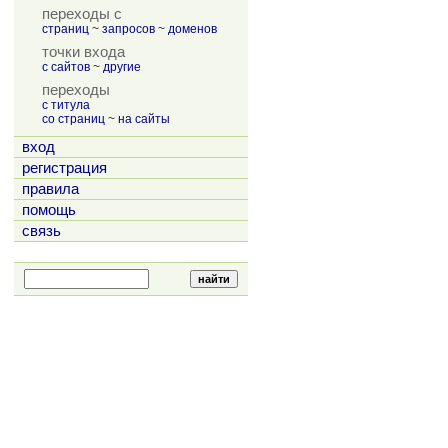
переходы с
страниц
~
запросов
~
доменов
точки входа
с сайтов
~
другие
переходы
с титула
со страниц
~
на сайты
вход
регистрация
правила
помощь
связь