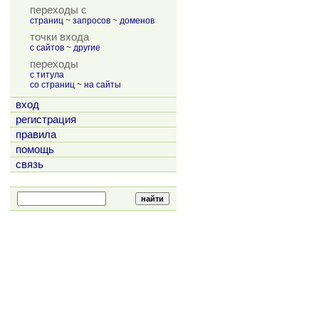
переходы с
страниц
~
запросов
~
доменов
точки входа
с сайтов
~
другие
переходы
с титула
со страниц
~
на сайты
вход
регистрация
правила
помощь
связь