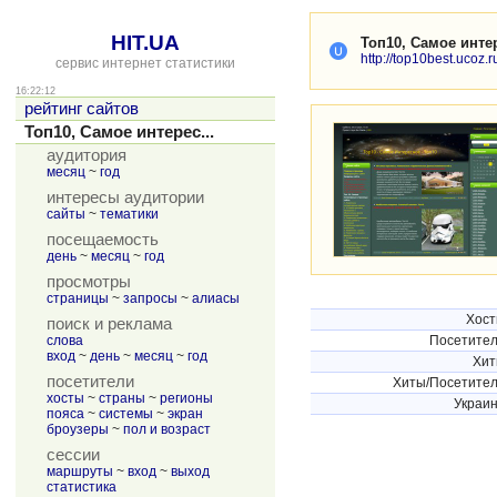
HIT.UA
Топ10, Самое инте
http://top10best.ucoz.r
сервис интернет статистики
16:22:12
рейтинг сайтов
Топ10, Самое интерес...
аудитория
месяц
~
год
интересы аудитории
сайты
~
тематики
посещаемость
день
~
месяц
~
год
просмотры
страницы
~
запросы
~
алиасы
Хос
поиск и реклама
слова
Посетите
вход
~
день
~
месяц
~
год
Хи
посетители
Хиты/Посетите
хосты
~
страны
~
регионы
Украи
пояса
~
системы
~
экран
броузеры
~
пол и возраст
сессии
маршруты
~
вход
~
выход
статистика