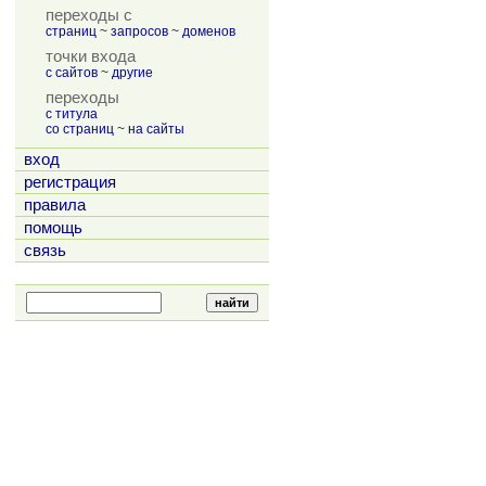
переходы с
страниц
~
запросов
~
доменов
точки входа
с сайтов
~
другие
переходы
с титула
со страниц
~
на сайты
вход
регистрация
правила
помощь
связь