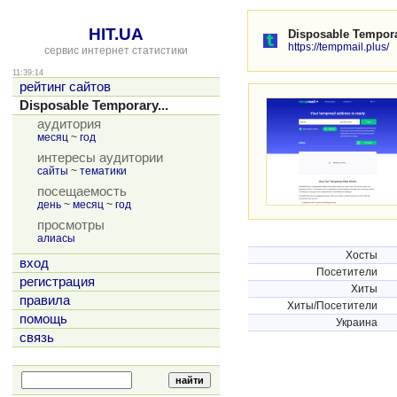
HIT.UA
Disposable Tempor
https://tempmail.plus/
сервис интернет статистики
11:39:14
рейтинг сайтов
Disposable Temporary...
аудитория
месяц
~
год
интересы аудитории
сайты
~
тематики
посещаемость
день
~
месяц
~
год
просмотры
алиасы
Хосты
вход
Посетители
регистрация
Хиты
правила
Хиты/Посетители
помощь
Украина
связь