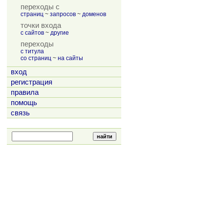
переходы с
страниц
~
запросов
~
доменов
точки входа
с сайтов
~
другие
переходы
с титула
со страниц
~
на сайты
вход
регистрация
правила
помощь
связь