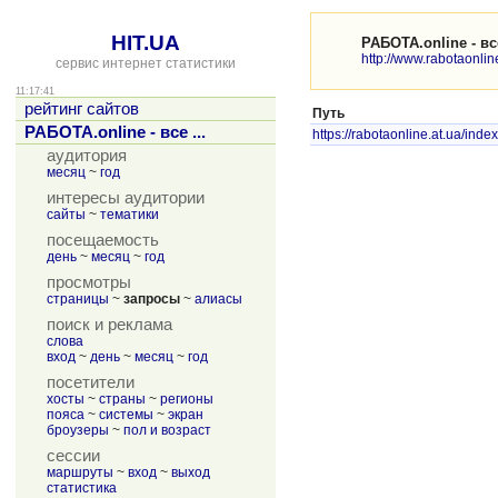
HIT.UA
РАБОТА.online - вс
http://www.rabotaonlin
сервис интернет статистики
11:17:41
рейтинг сайтов
Путь
РАБОТА.online - все ...
https://rabotaonline.at.ua/inde
аудитория
месяц
~
год
интересы аудитории
сайты
~
тематики
посещаемость
день
~
месяц
~
год
просмотры
страницы
~
запросы
~
алиасы
поиск и реклама
слова
вход
~
день
~
месяц
~
год
посетители
хосты
~
страны
~
регионы
пояса
~
системы
~
экран
броузеры
~
пол и возраст
сессии
маршруты
~
вход
~
выход
статистика