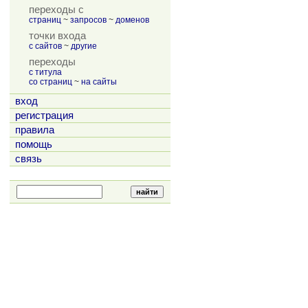
переходы с
страниц
~
запросов
~
доменов
точки входа
с сайтов
~
другие
переходы
с титула
со страниц
~
на сайты
вход
регистрация
правила
помощь
связь