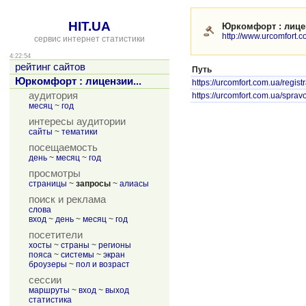
HIT.UA
Юркомфорт : лицен
http://www.urcomfort.c
сервис интернет статистики
4:22:54
рейтинг сайтов
Путь
Юркомфорт : лицензии...
https://urcomfort.com.ua/regis
аудитория
https://urcomfort.com.ua/sprav
месяц
~
год
интересы аудитории
сайты
~
тематики
посещаемость
день
~
месяц
~
год
просмотры
страницы
~
запросы
~
алиасы
поиск и реклама
слова
вход
~
день
~
месяц
~
год
посетители
хосты
~
страны
~
регионы
пояса
~
системы
~
экран
броузеры
~
пол и возраст
сессии
маршруты
~
вход
~
выход
статистика