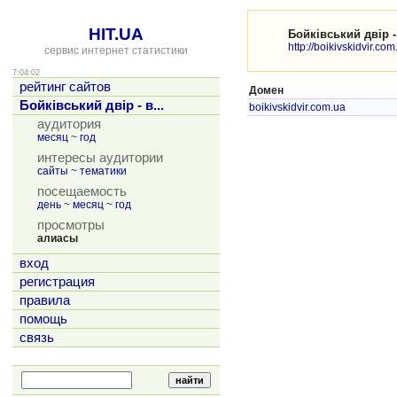
HIT.UA
Бойківський двір 
http://boikivskidvir.com
сервис интернет статистики
7:04:02
рейтинг сайтов
Домен
Бойківський двір - в...
boikivskidvir.com.ua
аудитория
месяц
~
год
интересы аудитории
сайты
~
тематики
посещаемость
день
~
месяц
~
год
просмотры
алиасы
вход
регистрация
правила
помощь
связь