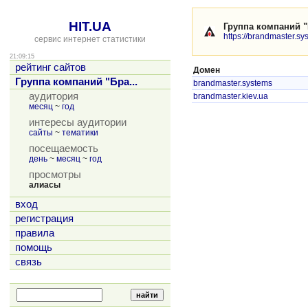
HIT.UA
Группа компаний 
https://brandmaster.sy
сервис интернет статистики
21:09:15
рейтинг сайтов
Домен
Группа компаний "Бра...
brandmaster.systems
аудитория
brandmaster.kiev.ua
месяц
~
год
интересы аудитории
сайты
~
тематики
посещаемость
день
~
месяц
~
год
просмотры
алиасы
вход
регистрация
правила
помощь
связь