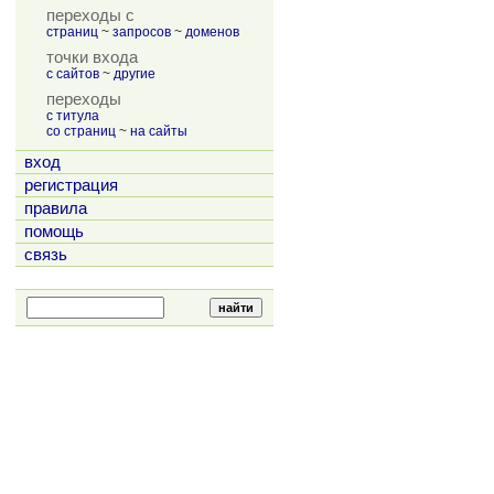
переходы с
страниц
~
запросов
~
доменов
точки входа
с сайтов
~
другие
переходы
с титула
со страниц
~
на сайты
вход
регистрация
правила
помощь
связь