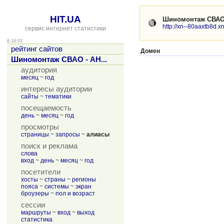
HIT.UA
Шиномонтаж СВАО
http://xn--80aaxtb8d.xn
сервис интернет статистики
6:16:03
рейтинг сайтов
Домен
Шиномонтаж СВАО - АН...
аудитория
месяц
~
год
интересы аудитории
сайты
~
тематики
посещаемость
день
~
месяц
~
год
просмотры
страницы
~
запросы
~
алиасы
поиск и реклама
слова
вход
~
день
~
месяц
~
год
посетители
хосты
~
страны
~
регионы
пояса
~
системы
~
экран
броузеры
~
пол и возраст
сессии
маршруты
~
вход
~
выход
статистика