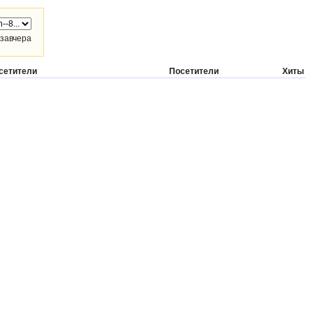
завчера
сетители
Посетители
Хиты