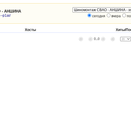
 - АНШИНА
--p1ai/
сегодня
вчера
по
Хосты
Хиты/По
0..0