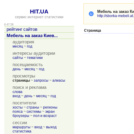
HIT.UA
Мебель на заказ Ки
http://sborka-mebeli.at
сервис интернет статистики
6:47:58
рейтинг сайтов
Страница
Мебель на заказ Киев...
аудитория
месяц
~
год
интересы аудитории
сайты
~
тематики
посещаемость
день
~
месяц
~
год
просмотры
страницы
~
запросы
~
алиасы
поиск и реклама
слова
вход
~
день
~
месяц
~
год
посетители
хосты
~
страны
~
регионы
пояса
~
системы
~
экран
броузеры
~
пол и возраст
сессии
маршруты
~
вход
~
выход
статистика