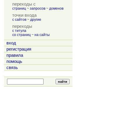
переходы с
страниц
~
запросов
~
доменов
точки входа
с сайтов
~
другие
переходы
с титула
со страниц
~
на сайты
вход
регистрация
правила
помощь
связь