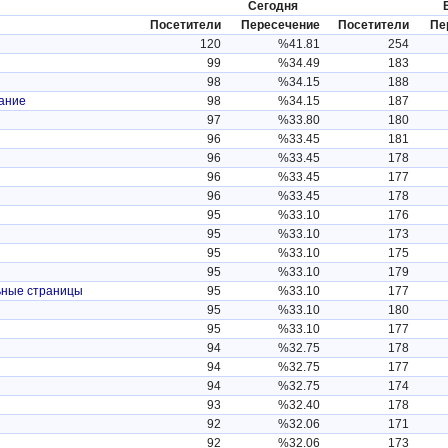
Сегодня
Посетители
Пересечение
Посетители
Пе
120
%41.81
254
99
%34.49
183
98
%34.15
188
вание
98
%34.15
187
97
%33.80
180
96
%33.45
181
96
%33.45
178
96
%33.45
177
96
%33.45
178
95
%33.10
176
95
%33.10
173
95
%33.10
175
95
%33.10
179
ьные страницы
95
%33.10
177
95
%33.10
180
95
%33.10
177
94
%32.75
178
94
%32.75
177
94
%32.75
174
93
%32.40
178
92
%32.06
171
92
%32.06
173