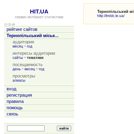
HIT.UA
Тернопільський міс
http://tmldc.te.ua/
сервис интернет статистики
13:33:48
рейтинг сайтов
Тернопільський міськ...
аудитория
месяц
~
год
интересы аудитории
сайты
~
тематики
посещаемость
день
~
месяц
~
год
просмотры
алиасы
вход
регистрация
правила
помощь
связь