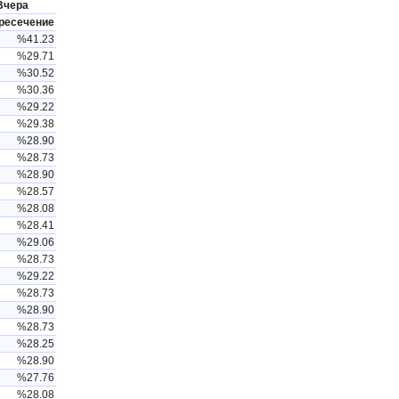
Вчера
ресечение
%41.23
%29.71
%30.52
%30.36
%29.22
%29.38
%28.90
%28.73
%28.90
%28.57
%28.08
%28.41
%29.06
%28.73
%29.22
%28.73
%28.90
%28.73
%28.25
%28.90
%27.76
%28.08