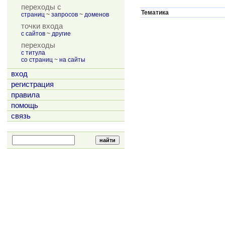
переходы с
Тематика
страниц
~
запросов
~
доменов
точки входа
с сайтов
~
другие
переходы
с титула
со страниц
~
на сайты
вход
регистрация
правила
помощь
связь