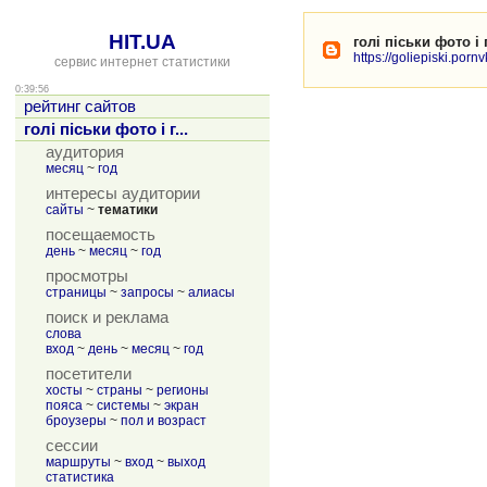
HIT.UA
голі піськи фото і 
https://goliepiski.pornv
сервис интернет статистики
0:39:56
рейтинг сайтов
голі піськи фото і г...
аудитория
месяц
~
год
интересы аудитории
сайты
~
тематики
посещаемость
день
~
месяц
~
год
просмотры
страницы
~
запросы
~
алиасы
поиск и реклама
слова
вход
~
день
~
месяц
~
год
посетители
хосты
~
страны
~
регионы
пояса
~
системы
~
экран
броузеры
~
пол и возраст
сессии
маршруты
~
вход
~
выход
статистика