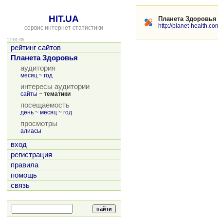
HIT.UA
Планета Здоровья
http://planet-health.co
сервис интернет статистики
12:01:05
рейтинг сайтов
Планета Здоровья
аудитория
месяц
~
год
интересы аудитории
сайты
~
тематики
посещаемость
день
~
месяц
~
год
просмотры
алиасы
вход
регистрация
правила
помощь
связь