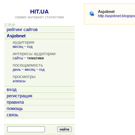
HIT.UA
Asjobnet
http://asjobnet.blogspo
сервис интернет статистики
17:05:43
рейтинг сайтов
Asjobnet
аудитория
месяц
~
год
интересы аудитории
сайты
~
тематики
посещаемость
день
~
месяц
~
год
просмотры
алиасы
вход
регистрация
правила
помощь
связь