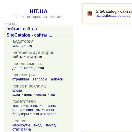
HIT.UA
SiteCatalog - сай
http://sitecatalog.at.ua
сервис интернет статистики
16:34:18
рейтинг сайтов
SiteCatalog - сайты,...
аудитория
месяц
~
год
интересы аудитории
сайты
~
тематики
посещаемость
день
~
месяц
~
год
просмотры
страницы
~
запросы
~
алиасы
поиск и реклама
слова
вход
~
день
~
месяц
~
год
посетители
хосты
~
страны
~
регионы
пояса
~
системы
~
экран
броузеры
~
пол и возраст
сессии
маршруты
~
вход
~
выход
статистика