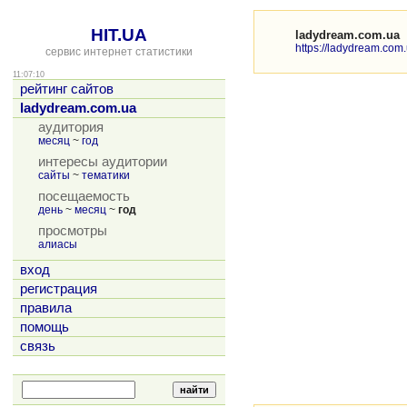
HIT.UA
ladydream.com.ua
https://ladydream.com.
сервис интернет статистики
11:07:10
рейтинг сайтов
ladydream.com.ua
аудитория
месяц
~
год
интересы аудитории
сайты
~
тематики
посещаемость
день
~
месяц
~
год
просмотры
алиасы
вход
регистрация
правила
помощь
связь