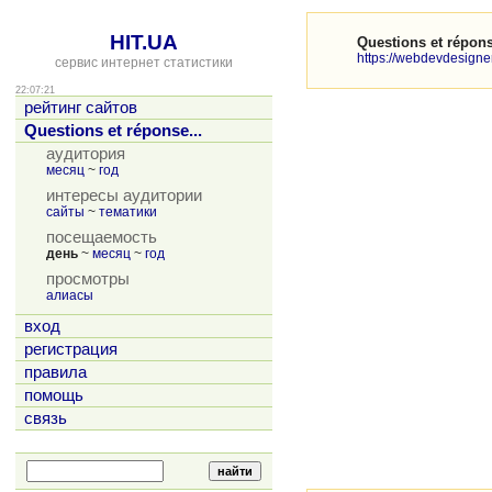
HIT.UA
Questions et répon
https://webdevdesigne
сервис интернет статистики
22:07:21
рейтинг сайтов
Questions et réponse...
аудитория
месяц
~
год
интересы аудитории
сайты
~
тематики
посещаемость
день
~
месяц
~
год
просмотры
алиасы
вход
регистрация
правила
помощь
связь