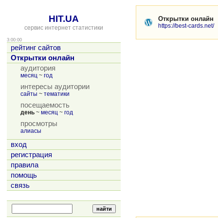
HIT.UA
Открытки онлайн
https://best-cards.net/
сервис интернет статистики
3:00:00
рейтинг сайтов
Открытки онлайн
аудитория
месяц
~
год
интересы аудитории
сайты
~
тематики
посещаемость
день
~
месяц
~
год
просмотры
алиасы
вход
регистрация
правила
помощь
связь