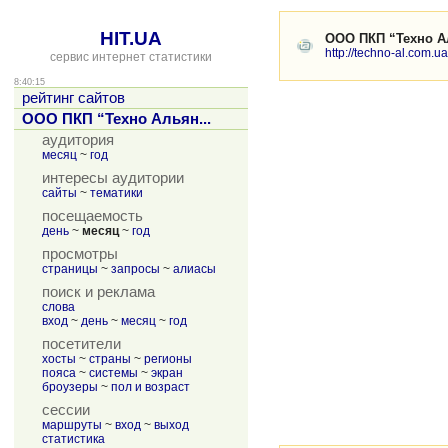
HIT.UA
ООО ПКП “Техно А
http://techno-al.com.ua
сервис интернет статистики
8:40:15
рейтинг сайтов
ООО ПКП “Техно Альян...
аудитория
месяц
~
год
интересы аудитории
сайты
~
тематики
посещаемость
день
~
месяц
~
год
просмотры
страницы
~
запросы
~
алиасы
поиск и реклама
слова
вход
~
день
~
месяц
~
год
посетители
хосты
~
страны
~
регионы
пояса
~
системы
~
экран
броузеры
~
пол и возраст
сессии
маршруты
~
вход
~
выход
статистика