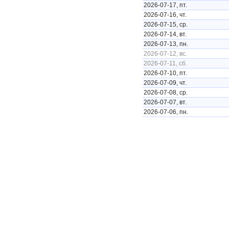
2026-07-17, пт.
2026-07-16, чт.
2026-07-15, ср.
2026-07-14, вт.
2026-07-13, пн.
2026-07-12, вс.
2026-07-11, сб.
2026-07-10, пт.
2026-07-09, чт.
2026-07-08, ср.
2026-07-07, вт.
2026-07-06, пн.