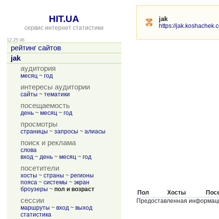
HIT.UA
jak
https://jak.koshachek.
сервис интернет статистики
12:25:46
рейтинг сайтов
jak
аудитория
месяц
~
год
интересы аудитории
сайты
~
тематики
посещаемость
день
~
месяц
~
год
просмотры
страницы
~
запросы
~
алиасы
поиск и реклама
слова
вход
~
день
~
месяц
~
год
посетители
хосты
~
страны
~
регионы
пояса
~
системы
~
экран
броузеры
~
пол и возраст
Пол
Хосты
Пос
сессии
Предоставленная информац
маршруты
~
вход
~
выход
статистика