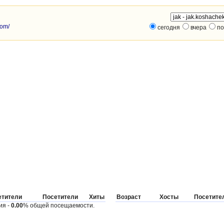
com/
сегодня
вчера
по
етители
Посетители
Хиты
Возраст
Хосты
Посетите
ия -
0.00
% общей посещаемости.