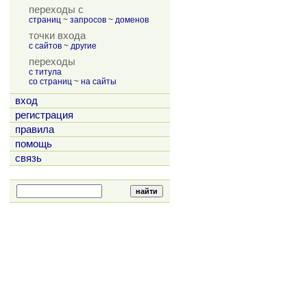
переходы с
страниц
~
запросов
~
доменов
точки входа
с сайтов
~
другие
переходы
с титула
со страниц
~
на сайты
вход
регистрация
правила
помощь
связь