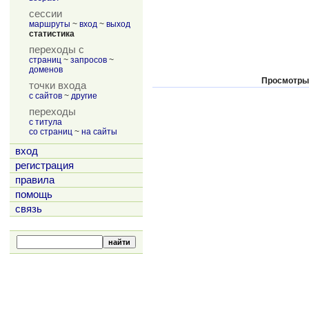
сессии
маршруты
~
вход
~
выход
статистика
переходы с
страниц
~
запросов
~
доменов
Просмотры
точки входа
с сайтов
~
другие
переходы
с титула
со страниц
~
на сайты
вход
регистрация
правила
помощь
связь