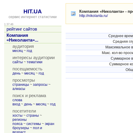
HIT.UA
Компания «Николанта» - пр
http://nikolanta.ru/
сервис интернет статистики
1:37:46
рейтинг сайтов
Компания
Среднее врем
«Николанта»...
Средняя гл
аудитория
Максимальное в
месяц
~
год
Макс. кол-во прос
интересы аудитории
Суммарное в
сайты
~
тематики
Суммарное ко
посещаемость
Общ
день
~
месяц
~
год
просмотры
страницы
~
запросы
~
алиасы
поиск и реклама
слова
вход
~
день
~
месяц
~
год
посетители
хосты
~
страны
~
регионы
пояса
~
системы
~
экран
броузеры
~
пол и
возраст