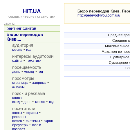
HIT.UA
Бюро переводов Киев. Перев
http://perevod4you.com.ua/
сервис интернет статистики
23:00:42
рейтинг сайтов
Бюро переводов
Среднее вре
Киев....
Средняя г
аудитория
Максимальное 
месяц
~
год
Макс. кол-во про
интересы аудитории
Суммарное 
сайты
~
тематики
Суммарное к
посещаемость
Об
день
~
месяц
~
год
просмотры
страницы
~
запросы
~
алиасы
поиск и реклама
слова
вход
~
день
~
месяц
~
год
посетители
хосты
~
страны
~
регионы
пояса
~
системы
~
экран
броузеры
~
пол и
возраст