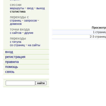
сессии
маршруты
~
вход
~
выход
статистика
переходы с
страниц
~
запросов
~
доменов
Просмот
точки входа
1 страни
с сайтов
~
другие
2-3 страни
переходы
с титула
со страниц
~
на сайты
вход
регистрация
правила
помощь
связь