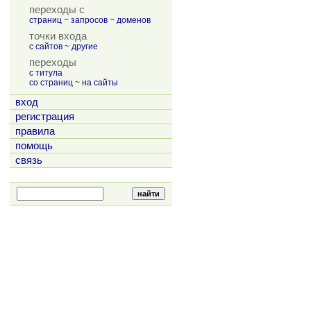
переходы с
страниц
~
запросов
~
доменов
точки входа
с сайтов
~
другие
переходы
с титула
со страниц
~
на сайты
вход
регистрация
правила
помощь
связь