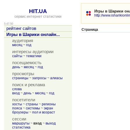
HIT.UA
Игры в Шарики онла
http://www.isharikionlin
сервис интернет статистики
5:47:50
рейтинг сайтов
Страница
Игры в Шарики онлайн...
аудитория
месяц
~
год
интересы аудитории
сайты
~
тематики
посещаемость
день
~
месяц
~
год
просмотры
страницы
~
запросы
~
алиасы
поиск и реклама
слова
вход
~
день
~
месяц
~
год
посетители
хосты
~
страны
~
регионы
пояса
~
системы
~
экран
броузеры
~
пол и возраст
сессии
маршруты
~
вход
~
выход
статистика