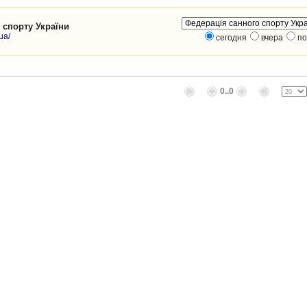
 спорту України
ua/
сегодня
вчера
по
0..0