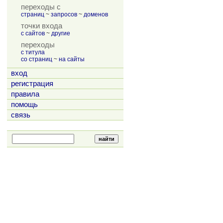
переходы с
страниц
~
запросов
~
доменов
точки входа
с сайтов
~
другие
переходы
с титула
со страниц
~
на сайты
вход
регистрация
правила
помощь
связь