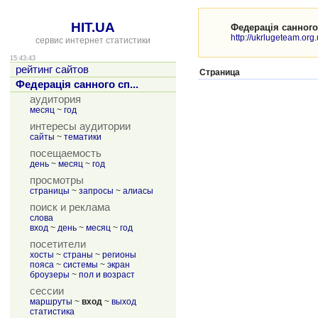
HIT.UA
Федерація санного
http://ukrlugeteam.org.
сервис интернет статистики
15:43:43
рейтинг сайтов
Страница
Федерація санного сп...
аудитория
месяц
~
год
интересы аудитории
сайты
~
тематики
посещаемость
день
~
месяц
~
год
просмотры
страницы
~
запросы
~
алиасы
поиск и реклама
слова
вход
~
день
~
месяц
~
год
посетители
хосты
~
страны
~
регионы
пояса
~
системы
~
экран
броузеры
~
пол и возраст
сессии
маршруты
~
вход
~
выход
статистика