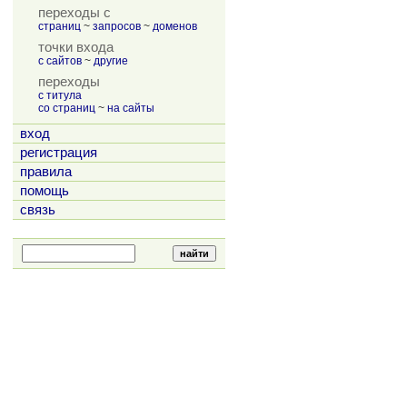
переходы с
страниц
~
запросов
~
доменов
точки входа
с сайтов
~
другие
переходы
с титула
со страниц
~
на сайты
вход
регистрация
правила
помощь
связь