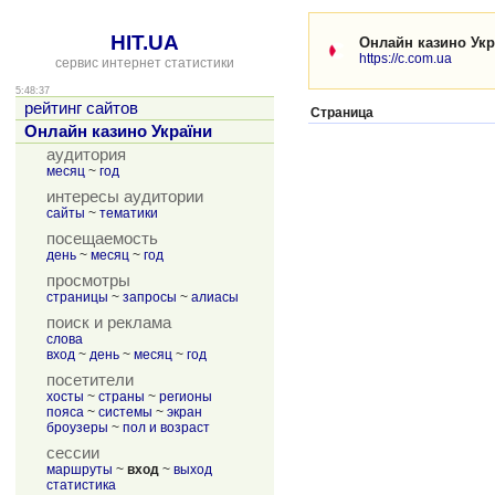
HIT.UA
Онлайн казино Укр
https://c.com.ua
сервис интернет статистики
5:48:37
рейтинг сайтов
Страница
Онлайн казино України
аудитория
месяц
~
год
интересы аудитории
сайты
~
тематики
посещаемость
день
~
месяц
~
год
просмотры
страницы
~
запросы
~
алиасы
поиск и реклама
слова
вход
~
день
~
месяц
~
год
посетители
хосты
~
страны
~
регионы
пояса
~
системы
~
экран
броузеры
~
пол и возраст
сессии
маршруты
~
вход
~
выход
статистика