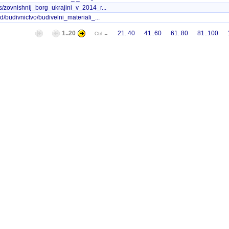
s/zovnishnij_borg_ukrajini_v_2014_r...
d/budivnictvo/budivelni_materiali_...
1..20
21..40
41..60
61..80
81..100
Ctrl →