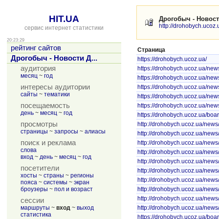
HIT.UA
Дрогобыч - Новос
http://drohobych.ucoz.
сервис интернет статистики
20:23:29
рейтинг сайтов
Страница
Дрогобыч - Новости Д...
https://drohobych.ucoz.ua/
аудитория
https://drohobych.ucoz.ua/ne
месяц
~
год
https://drohobych.ucoz.ua/news
интересы аудитории
https://drohobych.ucoz.ua/new
сайты
~
тематики
https://drohobych.ucoz.ua/new
посещаемость
https://drohobych.ucoz.ua/ne
день
~
месяц
~
год
https://drohobych.ucoz.ua/boar
просмотры
http://drohobych.ucoz.ua/new
страницы
~
запросы
~
алиасы
http://drohobych.ucoz.ua/new
поиск и реклама
http://drohobych.ucoz.ua/new
слова
http://drohobych.ucoz.ua/new
вход
~
день
~
месяц
~
год
http://drohobych.ucoz.ua/new
посетители
http://drohobych.ucoz.ua/new
хосты
~
страны
~
регионы
http://drohobych.ucoz.ua/new
пояса
~
системы
~
экран
броузеры
~
пол и возраст
http://drohobych.ucoz.ua/new
http://drohobych.ucoz.ua/new
сессии
маршруты
~
вход
~
выход
http://drohobych.ucoz.ua/news
статистика
https://drohobych.ucoz.ua/board