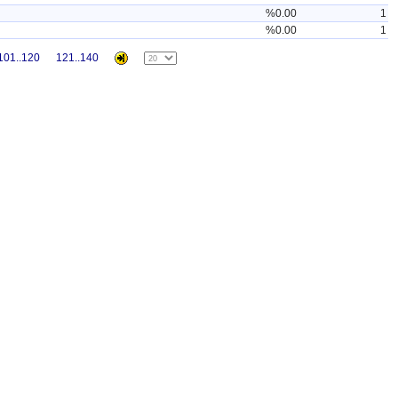
%0.00
1
%0.00
1
101..120
121..140