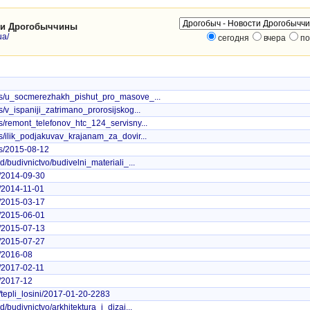
ти Дрогобыччины
ua/
сегодня
вчера
по
ws/u_socmerezhakh_pishut_pro_masove_...
/v_ispaniji_zatrimano_prorosijskog...
s/remont_telefonov_htc_124_servisny...
s/ilik_podjakuvav_krajanam_za_dovir...
ws/2015-08-12
d/budivnictvo/budivelni_materiali_...
s/2014-09-30
s/2014-11-01
s/2015-03-17
s/2015-06-01
s/2015-07-13
s/2015-07-27
s/2016-08
s/2017-02-11
s/2017-12
/tepli_losini/2017-01-20-2283
/budivnictvo/arkhitektura_i_dizaj...