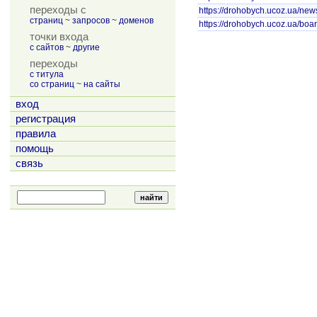
переходы с
https://drohobych.ucoz.ua/new
страниц
~
запросов
~
доменов
https://drohobych.ucoz.ua/boar
точки входа
с сайтов
~
другие
переходы
с титула
со страниц
~
на сайты
вход
регистрация
правила
помощь
связь