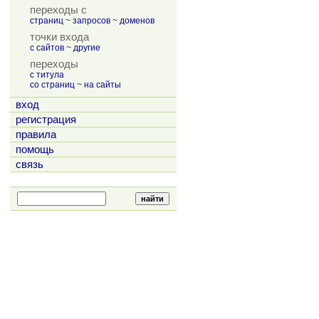
переходы с
страниц
~
запросов
~
доменов
точки входа
с сайтов
~
другие
переходы
с титула
со страниц
~
на сайты
вход
регистрация
правила
помощь
связь