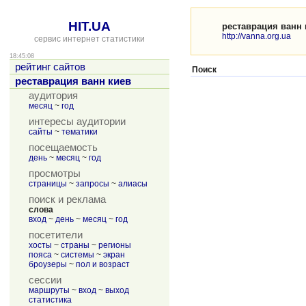
HIT.UA
реставрация ванн 
http://vanna.org.ua
сервис интернет статистики
18:45:08
рейтинг сайтов
Поиск
реставрация ванн киев
аудитория
месяц
~
год
интересы аудитории
сайты
~
тематики
посещаемость
день
~
месяц
~
год
просмотры
страницы
~
запросы
~
алиасы
поиск и реклама
слова
вход
~
день
~
месяц
~
год
посетители
хосты
~
страны
~
регионы
пояса
~
системы
~
экран
броузеры
~
пол и возраст
сессии
маршруты
~
вход
~
выход
статистика