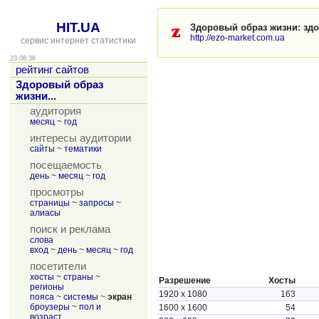
HIT.UA
Здоровый образ жизни: здор
http://ezo-market.com.ua
сервис интернет статистики
23:08:36
рейтинг сайтов
Здоровый образ
жизни...
аудитория
месяц
~
год
интересы аудитории
сайты
~
тематики
посещаемость
день
~
месяц
~
год
просмотры
страницы
~
запросы
~
алиасы
поиск и реклама
слова
вход
~
день
~
месяц
~
год
посетители
хосты
~
страны
~
Разрешение
Хосты
регионы
1920 x 1080
163
пояса
~
системы
~
экран
броузеры
~
пол и
1600 x 1600
54
возраст