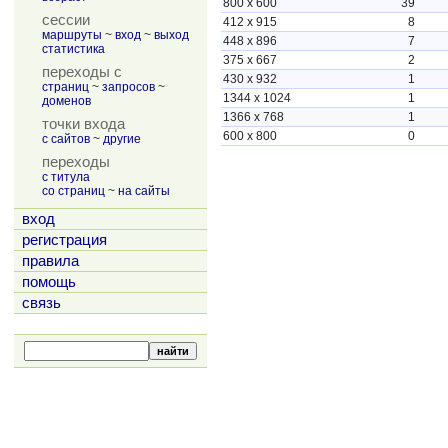
800 x 600
39
сессии
412 x 915
8
маршруты
~
вход
~
выход
448 x 896
7
статистика
375 x 667
2
переходы с
430 x 932
1
страниц
~
запросов
~
1344 x 1024
1
доменов
1366 x 768
1
точки входа
600 x 800
0
с сайтов
~
другие
переходы
с титула
со страниц
~
на сайты
вход
регистрация
правила
помощь
связь