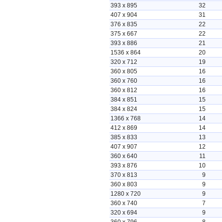
393 x 895
32
407 x 904
31
376 x 835
22
375 x 667
22
393 x 886
21
1536 x 864
20
320 x 712
19
360 x 805
16
360 x 760
16
360 x 812
16
384 x 851
15
384 x 824
15
1366 x 768
14
412 x 869
14
385 x 833
13
407 x 907
12
360 x 640
11
393 x 876
10
370 x 813
9
360 x 803
9
1280 x 720
9
360 x 740
7
320 x 694
9