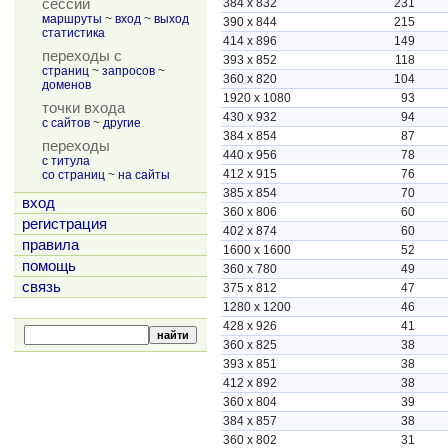
сессии
384 x 832
231
маршруты
~
вход
~
выход
390 x 844
215
статистика
414 x 896
149
переходы с
393 x 852
118
страниц
~
запросов
~
360 x 820
104
доменов
1920 x 1080
93
точки входа
430 x 932
94
с сайтов
~
другие
384 x 854
87
переходы
440 x 956
78
с титула
412 x 915
76
со страниц
~
на сайты
385 x 854
70
вход
360 x 806
60
регистрация
402 x 874
60
правила
1600 x 1600
52
помощь
360 x 780
49
связь
375 x 812
47
1280 x 1200
46
428 x 926
41
360 x 825
38
393 x 851
38
412 x 892
38
360 x 804
39
384 x 857
38
360 x 802
31