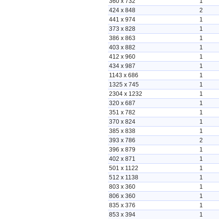
360 x 732
1
424 x 848
2
441 x 974
1
373 x 828
1
386 x 863
1
403 x 882
1
412 x 960
1
434 x 987
1
1143 x 686
1
1325 x 745
1
2304 x 1232
1
320 x 687
1
351 x 782
1
370 x 824
1
385 x 838
1
393 x 786
2
396 x 879
1
402 x 871
1
501 x 1122
1
512 x 1138
1
803 x 360
1
806 x 360
1
835 x 376
1
853 x 394
1