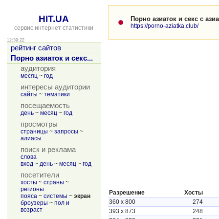
HIT.UA
Порно азиаток и секс с азиа
https://porno-aziatka.club/
сервис интернет статистики
12:39:23
рейтинг сайтов
Порно азиаток и секс...
аудитория
месяц
~
год
интересы аудитории
сайты
~
тематики
посещаемость
день
~
месяц
~
год
просмотры
страницы
~
запросы
~
алиасы
поиск и реклама
слова
вход
~
день
~
месяц
~
год
посетители
хосты
~
страны
~
регионы
Разрешение
Хосты
пояса
~
системы
~
экран
360 x 800
274
броузеры
~
пол и
возраст
393 x 873
248