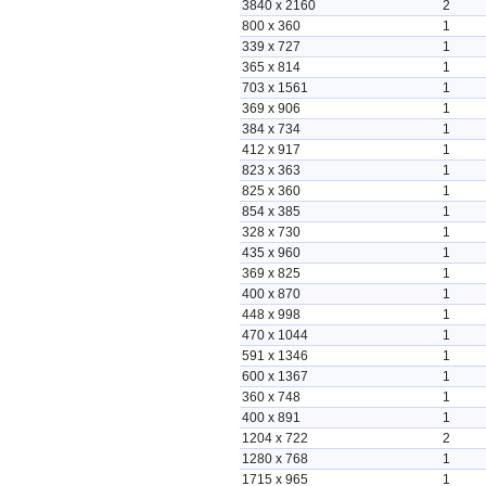
3840 x 2160
2
800 x 360
1
339 x 727
1
365 x 814
1
703 x 1561
1
369 x 906
1
384 x 734
1
412 x 917
1
823 x 363
1
825 x 360
1
854 x 385
1
328 x 730
1
435 x 960
1
369 x 825
1
400 x 870
1
448 x 998
1
470 x 1044
1
591 x 1346
1
600 x 1367
1
360 x 748
1
400 x 891
1
1204 x 722
2
1280 x 768
1
1715 x 965
1