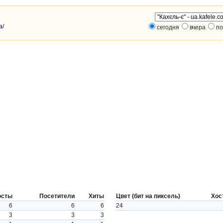
a/
сегодня
вчера
по
осты
Посетители
Хиты
Цвет (бит на пиксель)
Хос
6
6
6
24
3
3
3