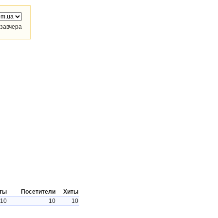
завчера
ты
Посетители
Хиты
10
10
10