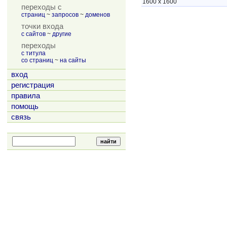
1600 x 1600
переходы с
страниц
~
запросов
~
доменов
точки входа
с сайтов
~
другие
переходы
с титула
со страниц
~
на сайты
вход
регистрация
правила
помощь
связь