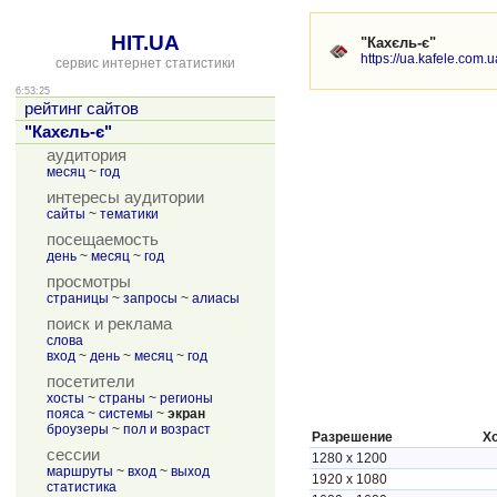
HIT.UA
"Кахєль-є"
https://ua.kafele.com.u
сервис интернет статистики
6:53:25
рейтинг сайтов
"Кахєль-є"
аудитория
месяц
~
год
интересы аудитории
сайты
~
тематики
посещаемость
день
~
месяц
~
год
просмотры
страницы
~
запросы
~
алиасы
поиск и реклама
слова
вход
~
день
~
месяц
~
год
посетители
хосты
~
страны
~
регионы
пояса
~
системы
~
экран
броузеры
~
пол и возраст
Разрешение
Х
сессии
1280 x 1200
маршруты
~
вход
~
выход
1920 x 1080
статистика