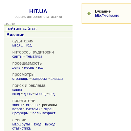
HIT.UA
Вязание
http://kroika.org
сервис интернет статистики
14:21:10
рейтинг сайтов
Вязание
аудитория
месяц
~
год
интересы аудитории
сайты
~
тематики
посещаемость
день
~
месяц
~
год
просмотры
страницы
~
запросы
~
алиасы
поиск и реклама
слова
вход
~
день
~
месяц
~
год
посетители
хосты
~
страны
~
регионы
пояса
~
системы
~
экран
броузеры
~
пол и возраст
сессии
маршруты
~
вход
~
выход
статистика