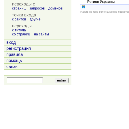
Регион Украины
переходы с
страниц
~
запросов
~
доменов
Нажав на герб региона можно посмотр
точки входа
с сайтов
~
другие
переходы
с титула
со страниц
~
на сайты
вход
регистрация
правила
помощь
связь