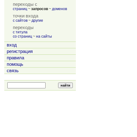
переходы с
страниц
~
запросов
~
доменов
точки входа
с сайтов
~
другие
переходы
с титула
со страниц
~
на сайты
вход
регистрация
правила
помощь
связь