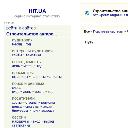
HIT.UA
Строительство ан
http://perm.angar-rus.r
сервис интернет статистики
22:12:43
рейтинг сайтов
Все
~
Поисковые системы
~
Строительство ангаро...
аудитория
Путь
месяц
~
год
интересы аудитории
сайты
~
тематики
посещаемость
день
~
месяц
~
год
просмотры
страницы
~
запросы
~
алиасы
поиск и реклама
слова
вход
~
день
~
месяц
~
год
посетители
хосты
~
страны
~
регионы
пояса
~
системы
~
экран
броузеры
~
пол и возраст
сессии
маршруты
~
вход
~
выход
статистика