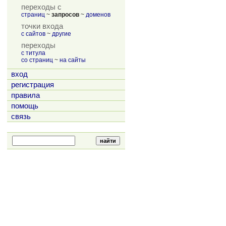
переходы с
страниц
~
запросов
~
доменов
точки входа
с сайтов
~
другие
переходы
с титула
со страниц
~
на сайты
вход
регистрация
правила
помощь
связь