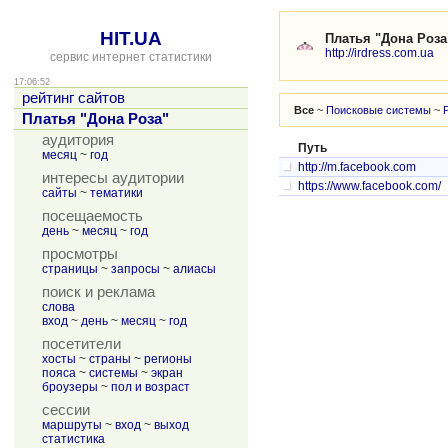
HIT.UA
Платья "Дона Роза
http://irdress.com.ua
сервис интернет статистики
17:06:52
рейтинг сайтов
Все
~
Поисковые системы
~
Платья "Дона Роза"
аудитория
Путь
месяц
~
год
http://m.facebook.com
интересы аудитории
https://www.facebook.com/
сайты
~
тематики
посещаемость
день
~
месяц
~
год
просмотры
страницы
~
запросы
~
алиасы
поиск и реклама
слова
вход
~
день
~
месяц
~
год
посетители
хосты
~
страны
~
регионы
пояса
~
системы
~
экран
броузеры
~
пол и возраст
сессии
маршруты
~
вход
~
выход
статистика