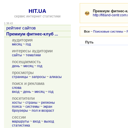
HIT.UA
Премиум фитнес-кл
http://fitland-centr.com
сервис интернет статистики
1:38:43
рейтинг сайтов
Все
~
Поисковые системы
~
Премиум фитнес-клуб ...
аудитория
Путь
месяц
~
год
интересы аудитории
сайты
~
тематики
посещаемость
день
~
месяц
~
год
просмотры
страницы
~
запросы
~
алиасы
поиск и реклама
слова
вход
~
день
~
месяц
~
год
посетители
хосты
~
страны
~
регионы
пояса
~
системы
~
экран
броузеры
~
пол и возраст
сессии
маршруты
~
вход
~
выход
статистика