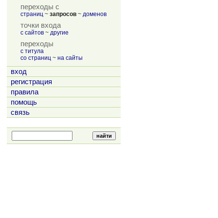
переходы с
страниц
~
запросов
~
доменов
точки входа
с сайтов
~
другие
переходы
с титула
со страниц
~
на сайты
вход
регистрация
правила
помощь
связь