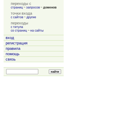
переходы с
страниц
~
запросов
~
доменов
точки входа
с сайтов
~
другие
переходы
с титула
со страниц
~
на сайты
вход
регистрация
правила
помощь
связь