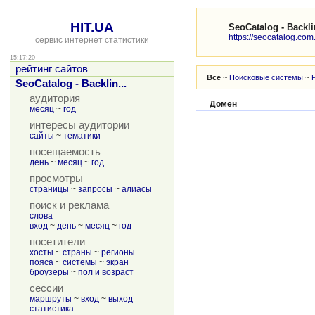
HIT.UA
SeoCatalog - Backli
https://seocatalog.com
сервис интернет статистики
15:17:20
рейтинг сайтов
Все
~
Поисковые системы
~
SeoCatalog - Backlin...
аудитория
Домен
месяц
~
год
интересы аудитории
сайты
~
тематики
посещаемость
день
~
месяц
~
год
просмотры
страницы
~
запросы
~
алиасы
поиск и реклама
слова
вход
~
день
~
месяц
~
год
посетители
хосты
~
страны
~
регионы
пояса
~
системы
~
экран
броузеры
~
пол и возраст
сессии
маршруты
~
вход
~
выход
статистика