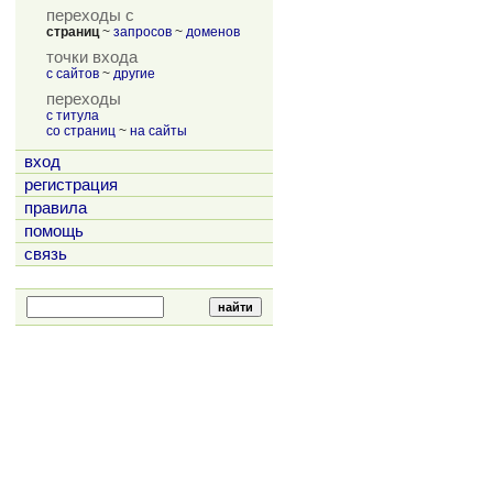
переходы с
страниц
~
запросов
~
доменов
точки входа
с сайтов
~
другие
переходы
с титула
со страниц
~
на сайты
вход
регистрация
правила
помощь
связь