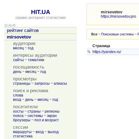
HIT.UA
mirsovetov
https://mirsovetov.pro
сервис интернет статистики
22:42:45
рейтинг сайтов
Все
~
Поисковые системы
~
mirsovetov
аудитория
Страница
месяц
~
год
https://yandex.ru/
интересы аудитории
сайты
~
тематики
посещаемость
день
~
месяц
~
год
просмотры
страницы
~
запросы
~
алиасы
поиск и реклама
слова
вход
~
день
~
месяц
~
год
посетители
хосты
~
страны
~
регионы
пояса
~
системы
~
экран
броузеры
~
пол и возраст
сессии
маршруты
~
вход
~
выход
статистика