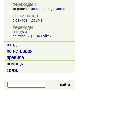
переходы с
страниц
~
запросов
~
доменов
точки входа
с сайтов
~
другие
переходы
с титула
со страниц
~
на сайты
вход
регистрация
правила
помощь
связь