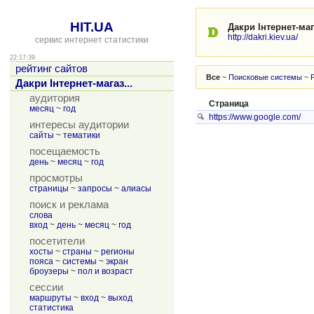
HIT.UA
Дакри Інтернет-ма
http://dakri.kiev.ua/
сервис интернет статистики
22:17:39
рейтинг сайтов
Все
~
Поисковые системы
~
Дакри Інтернет-магаз...
аудитория
Страница
месяц
~
год
https://www.google.com/
интересы аудитории
сайты
~
тематики
посещаемость
день
~
месяц
~
год
просмотры
страницы
~
запросы
~
алиасы
поиск и реклама
слова
вход
~
день
~
месяц
~
год
посетители
хосты
~
страны
~
регионы
пояса
~
системы
~
экран
броузеры
~
пол и возраст
сессии
маршруты
~
вход
~
выход
статистика