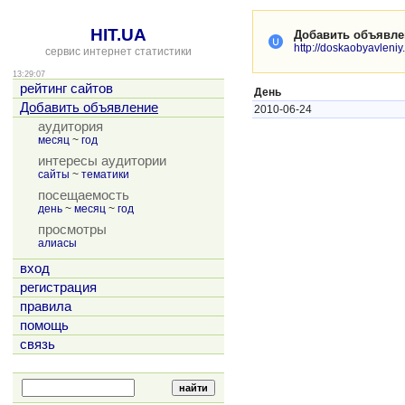
HIT.UA
Добавить объявле
http://doskaobyavleniy
сервис интернет статистики
13:29:07
рейтинг сайтов
День
Добавить объявление
2010-06-24
аудитория
месяц
~
год
интересы аудитории
сайты
~
тематики
посещаемость
день
~
месяц
~
год
просмотры
алиасы
вход
регистрация
правила
помощь
связь