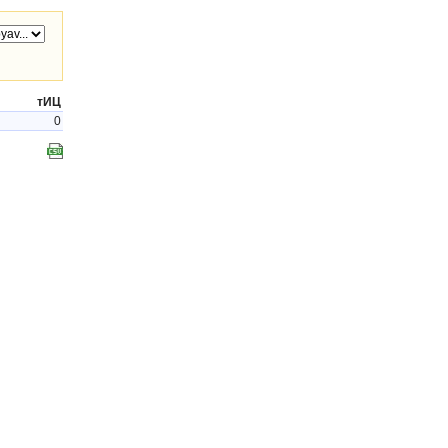
тИЦ
0