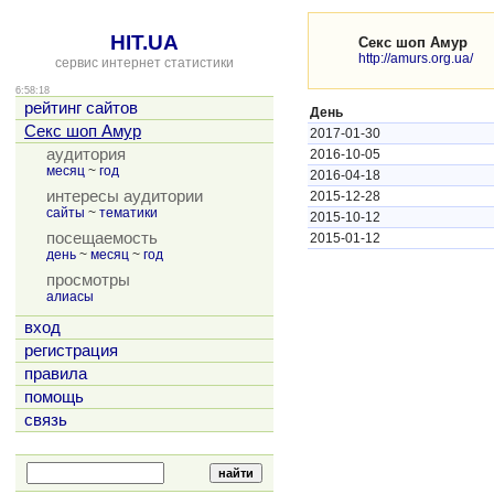
HIT.UA
Секс шоп Амур
http://amurs.org.ua/
сервис интернет статистики
6:58:18
рейтинг сайтов
День
Секс шоп Амур
2017-01-30
аудитория
2016-10-05
месяц
~
год
2016-04-18
интересы аудитории
2015-12-28
сайты
~
тематики
2015-10-12
посещаемость
2015-01-12
день
~
месяц
~
год
просмотры
алиасы
вход
регистрация
правила
помощь
связь