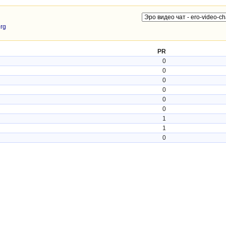
org
PR
0
0
0
0
0
0
1
1
0