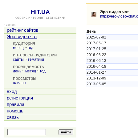
HIT.UA
Эро видео чат
https://ero-video-chat.
сервис интернет статистики
19:08:06
рейтинг сайтов
День
Эро видео чат
2025-07-02
аудитория
2017-05-17
месяц
~
год
2017-01-25
интересы аудитории
2016-08-22
сайты
~
тематики
2016-06-13
посещаемость
2016-04-18
день
~
месяц
~
год
2014-01-27
просмотры
2013-12-09
алиасы
2013-05-05
вход
регистрация
правила
помощь
связь